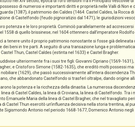
ttutto nel XIV secolo, epoca di forti tensioni fra il Principato vescovile d
ossesso di numerosi e importanti diritti e proprietà nelle Valli di Non e di
guarda (1387); il patrimonio dei Caldes (1464: Castel Caldes, la Rocca 
zione di Castelfondo (feudo pignoratizio dal 1471); le giurisdizioni vescov
ro potenza e le loro proprietà. Cominciò parallelamente ad accrescersi a
el 1558 di quello brissinese; nel 1604 ottennero dall’imperatore Rodolfo II 
cì a tenere unito il proprio patrimonio nonostante si fosse già delineata
ne dei beni in tre parti. A seguito di una transazione lunga e problematica,
 Castel Thun, Castel Caldes (estinta nel 1633) e Castel Bragher.
divise ulteriormente fra i suoi tre figli: Giovanni Cipriano (1569-1631), 
gher; e Cristoforo Simone (1582-1635), che ereditò molti possessi ma n
tolo nobiliare (1629), che passò successivamente all’intera discendenza T
priano, che abbandonato Castelfondo si trasferì oltralpe, dando origine a
lidarono la potenza e la ricchezza della dinastia. La numerosa discendenz
 linea di Castel Caldes, la linea di Croviana, la linea di Castelfondo. Tra 
tanto Emanuele Maria della linea di Castel Bragher, che nel travagliato pe
i Castel Thun esercitò un’influenza decisiva nella storia trentina, al pu
e Sigismondo Antonio nel periodo 1668-1677, Domenico Antonio negli ann