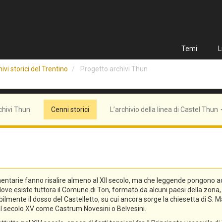
Temi
L
ivi storici del Trentino
Progetto archivi Thun
chivi Thun
Cenni storici
L’archivio della linea di Castel Thun
entarie fanno risalire almeno al XII secolo, ma che leggende pongono addi
n, dove esiste tuttora il Comune di Ton, formato da alcuni paesi della zo
lmente il dosso del Castelletto, su cui ancora sorge la chiesetta di S. Ma
o al secolo XV come Castrum Novesini o Belvesini.