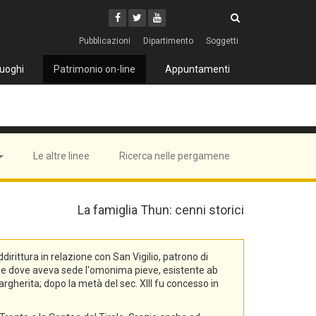
Cerca
Youtube
Facebook
Twitter
Cerca
Pubblicazioni
Dipartimento
Soggetti
uoghi
Patrimonio on-line
Appuntamenti
Le altre linee
Ricerca nelle pergamene
La famiglia Thun: cenni storici
rittura in relazione con San Vigilio, patrono di
na, e dove aveva sede l'omonima pieve, esistente ab
rgherita; dopo la metà del sec. XIII fu concesso in