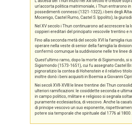
L’ascesa dei Thun iniziò nel XIII secolo e crebbe sopra
un’accorta politica matrimoniale, i Thun entrarono in p
possedimenti connessi (1321-1322); i beni degli Alta
Mocenigo, Castel Rumo, Castel S. Ippolito); la giurisdi
Nel XV secolo i Thun continuarono ad accrescere la lo
coppieri ereditari del principato vescovile trentino e n
Fino alla seconda metà del secolo XVI la famiglia rius
operare nella veste di senior della famiglia la divisio
confermò comunque la suddivisione nelle tre linee di
Quest’ultimo ramo, dopo la morte di Sigismondo, si sud
Sigismondo (1573-1651), cui fu assegnato Castel Bra
pignoratizio la contea di Hohenstein e il relativo ti
inoltre donò i beni acquisiti in Boemia a Giovanni Ci
Nei secoli XVII-XVIII le linee trentine dei Thun conso
ulteriori ramificazioni: le cosiddette seconda e ultima
in campo politico, militare e religioso si segnala sol
puramente ecclesiastica, di vescovo. Anche la casata d
di principe vescovo un suo esponente, rispettivament
potere sia temporale che spirituale dal 1776 al 1800.