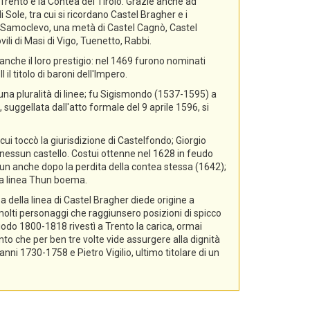
i Trento e la Contea del Tirolo. Grazie anche ad
 Sole, tra cui si ricordano Castel Bragher e i
di Samoclevo, una metà di Castel Cagnò, Castel
ili di Masi di Vigo, Tuenetto, Rabbi.
nche il loro prestigio: nel 1469 furono nominati
il titolo di baroni dell'Impero.
 una pluralità di linee; fu Sigismondo (1537-1595) a
 suggellata dall'atto formale del 9 aprile 1596, si
cui toccò la giurisdizione di Castelfondo; Giorgio
essun castello. Costui ottenne nel 1628 in feudo
hun anche dopo la perdita della contea stessa (1642);
lla linea Thun boema.
a della linea di Castel Bragher diede origine a
i molti personaggi che raggiunsero posizioni di spicco
riodo 1800-1818 rivestì a Trento la carica, ormai
nto che per ben tre volte vide assurgere alla dignità
i 1730-1758 e Pietro Vigilio, ultimo titolare di un