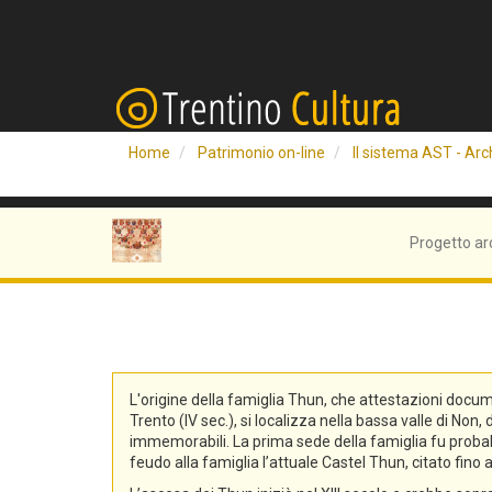
Home
Patrimonio on-line
Il sistema AST - Arch
Progetto ar
L'origine della famiglia Thun, che attestazioni docum
Trento (IV sec.), si localizza nella bassa valle di No
immemorabili. La prima sede della famiglia fu probabi
feudo alla famiglia l’attuale Castel Thun, citato fin