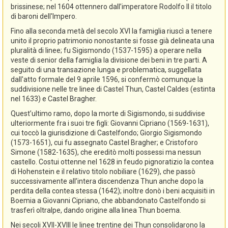
brissinese; nel 1604 ottennero dall’imperatore Rodolfo II il titolo
di baroni dell'Impero.
Fino alla seconda metà del secolo XVI la famiglia riuscì a tenere
unito il proprio patrimonio nonostante si fosse già delineata una
pluralità di linee; fu Sigismondo (1537-1595) a operare nella
veste di senior della famiglia la divisione dei beni in tre parti. A
seguito di una transazione lunga e problematica, suggellata
dall'atto formale del 9 aprile 1596, si confermò comunque la
suddivisione nelle tre linee di Castel Thun, Castel Caldes (estinta
nel 1633) e Castel Bragher.
Quest’ultimo ramo, dopo la morte di Sigismondo, si suddivise
ulteriormente fra i suoi tre figli: Giovanni Cipriano (1569-1631),
cui toccò la giurisdizione di Castelfondo; Giorgio Sigismondo
(1573-1651), cui fu assegnato Castel Bragher; e Cristoforo
Simone (1582-1635), che ereditò molti possessi ma nessun
castello. Costui ottenne nel 1628 in feudo pignoratizio la contea
di Hohenstein e il relativo titolo nobiliare (1629), che passò
successivamente all’intera discendenza Thun anche dopo la
perdita della contea stessa (1642); inoltre donò i beni acquisiti in
Boemia a Giovanni Cipriano, che abbandonato Castelfondo si
trasferì oltralpe, dando origine alla linea Thun boema.
Nei secoli XVII-XVIII le linee trentine dei Thun consolidarono la