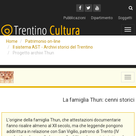
Cerca
Youtube
Facebook
Twitter
C
Pubblicazioni
Dipartimento
Soggetti
Tog
navi
Home
Patrimonio on-line
Il sistema AST - Archivi storici del Trentino
Progetto archivi Thun
Tog
navi
La famiglia Thun: cenni storici
L'origine della famiglia Thun, che attestazioni documentarie
fanno risalire almeno al XII secolo, ma che leggende pongono
addirittura in relazione con San Vigilio, patrono di Trento (IV