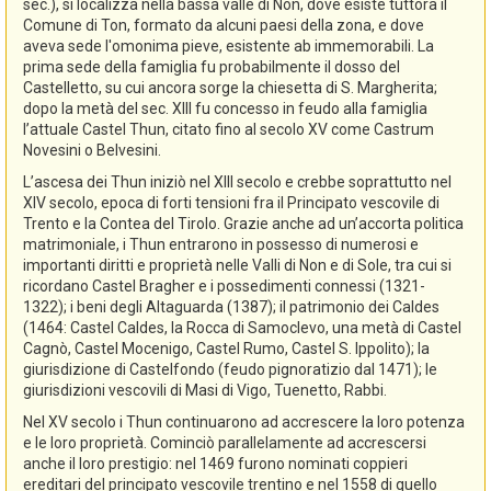
sec.), si localizza nella bassa valle di Non, dove esiste tuttora il
Comune di Ton, formato da alcuni paesi della zona, e dove
aveva sede l'omonima pieve, esistente ab immemorabili. La
prima sede della famiglia fu probabilmente il dosso del
Castelletto, su cui ancora sorge la chiesetta di S. Margherita;
dopo la metà del sec. XIII fu concesso in feudo alla famiglia
l’attuale Castel Thun, citato fino al secolo XV come Castrum
Novesini o Belvesini.
L’ascesa dei Thun iniziò nel XIII secolo e crebbe soprattutto nel
XIV secolo, epoca di forti tensioni fra il Principato vescovile di
Trento e la Contea del Tirolo. Grazie anche ad un’accorta politica
matrimoniale, i Thun entrarono in possesso di numerosi e
importanti diritti e proprietà nelle Valli di Non e di Sole, tra cui si
ricordano Castel Bragher e i possedimenti connessi (1321-
1322); i beni degli Altaguarda (1387); il patrimonio dei Caldes
(1464: Castel Caldes, la Rocca di Samoclevo, una metà di Castel
Cagnò, Castel Mocenigo, Castel Rumo, Castel S. Ippolito); la
giurisdizione di Castelfondo (feudo pignoratizio dal 1471); le
giurisdizioni vescovili di Masi di Vigo, Tuenetto, Rabbi.
Nel XV secolo i Thun continuarono ad accrescere la loro potenza
e le loro proprietà. Cominciò parallelamente ad accrescersi
anche il loro prestigio: nel 1469 furono nominati coppieri
ereditari del principato vescovile trentino e nel 1558 di quello