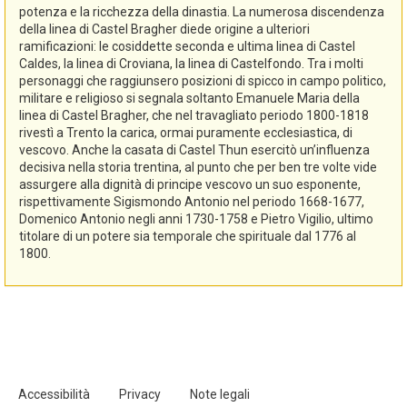
potenza e la ricchezza della dinastia. La numerosa discendenza
della linea di Castel Bragher diede origine a ulteriori
ramificazioni: le cosiddette seconda e ultima linea di Castel
Caldes, la linea di Croviana, la linea di Castelfondo. Tra i molti
personaggi che raggiunsero posizioni di spicco in campo politico,
militare e religioso si segnala soltanto Emanuele Maria della
linea di Castel Bragher, che nel travagliato periodo 1800-1818
rivestì a Trento la carica, ormai puramente ecclesiastica, di
vescovo. Anche la casata di Castel Thun esercitò un’influenza
decisiva nella storia trentina, al punto che per ben tre volte vide
assurgere alla dignità di principe vescovo un suo esponente,
rispettivamente Sigismondo Antonio nel periodo 1668-1677,
Domenico Antonio negli anni 1730-1758 e Pietro Vigilio, ultimo
titolare di un potere sia temporale che spirituale dal 1776 al
1800.
Accessibilità
Privacy
Note legali