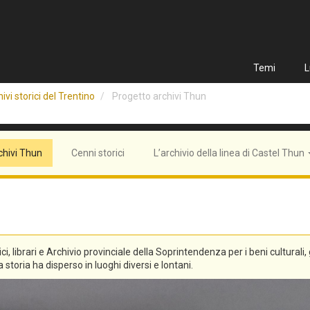
Temi
L
ivi storici del Trentino
Progetto archivi Thun
chivi Thun
Cenni storici
L’archivio della linea di Castel Thun
tici, librari e Archivio provinciale della Soprintendenza per i beni culturali
 storia ha disperso in luoghi diversi e lontani.