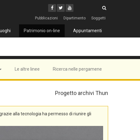
Cerca
Youtube
Facebook
Twitter
Cerca
Pubblicazioni
Dipartimento
Soggetti
uoghi
Patrimonio on-line
Appuntamenti
Le altre linee
Ricerca nelle pergamene
Progetto archivi Thun
, grazie alla tecnologia ha permesso di riunire gli