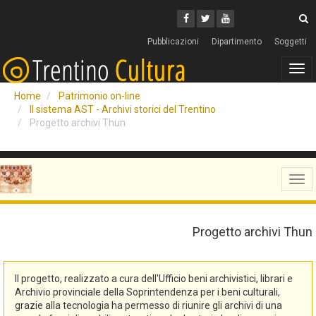
Cerca
Youtube
Facebook
Twitter
C
Pubblicazioni
Dipartimento
Soggetti
Tog
navi
Home
Patrimonio on-line
Il sistema AST - Archivi storici del Trentino
Progetto archivi Thun
Tog
navi
Progetto archivi Thun
Il progetto, realizzato a cura dell'Ufficio beni archivistici, librari e
Archivio provinciale della Soprintendenza per i beni culturali,
grazie alla tecnologia ha permesso di riunire gli archivi di una