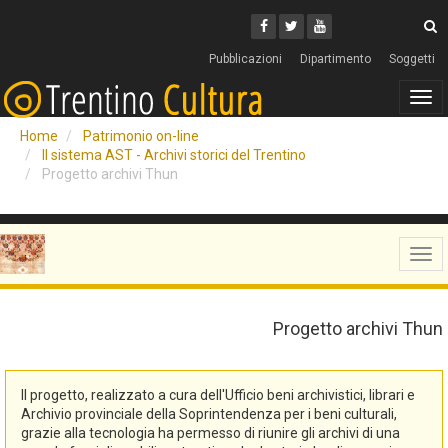
Cerca
Youtube
Facebook
Twitter
C
Pubblicazioni
Dipartimento
Soggetti
Tog
navi
Home
Patrimonio on-line
Il sistema AST - Archivi storici del Trentino
Progetto archivi Thun
Tog
navi
Progetto archivi Thun
Il progetto, realizzato a cura dell'Ufficio beni archivistici, librari e
Archivio provinciale della Soprintendenza per i beni culturali,
grazie alla tecnologia ha permesso di riunire gli archivi di una