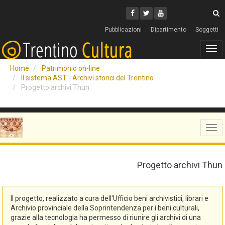
Cerca
Youtube
Facebook
Twitter
C
Pubblicazioni
Dipartimento
Soggetti
Tog
navi
Home
Patrimonio on-line
Il sistema AST - Archivi storici del Trentino
Progetto archivi Thun
Tog
navi
Progetto archivi Thun
Il progetto, realizzato a cura dell'Ufficio beni archivistici, librari e
Archivio provinciale della Soprintendenza per i beni culturali,
grazie alla tecnologia ha permesso di riunire gli archivi di una