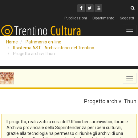
Cerca
Youtube
Facebook
Twitter
C
Pubblicazioni
Dipartimento
Soggetti
Tog
navi
Home
Patrimonio on-line
Il sistema AST - Archivi storici del Trentino
Progetto archivi Thun
Tog
navi
Progetto archivi Thun
Il progetto, realizzato a cura dell'Ufficio beni archivistici, librari e
Archivio provinciale della Soprintendenza per i beni culturali,
grazie alla tecnologia ha permesso di riunire gli archivi di una