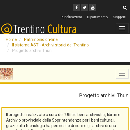
Cerca
Youtube
Facebook
Twitter
C
Pubblicazioni
Dipartimento
Soggetti
Tog
navi
Home
Patrimonio on-line
Il sistema AST - Archivi storici del Trentino
Progetto archivi Thun
Tog
navi
Progetto archivi Thun
Il progetto, realizzato a cura dell'Ufficio beni archivistici, librari e
Archivio provinciale della Soprintendenza per i beni culturali,
grazie alla tecnologia ha permesso di riunire gli archivi di una