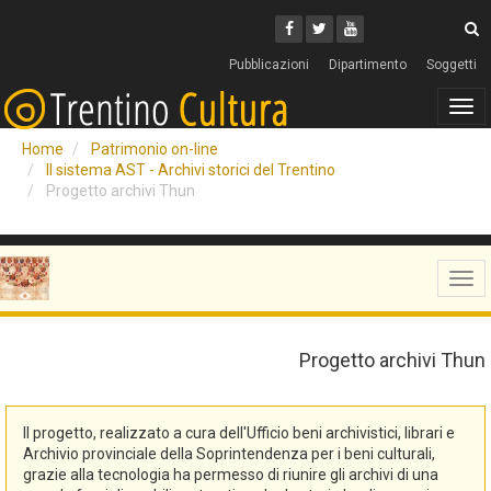
Cerca
Youtube
Facebook
Twitter
C
Pubblicazioni
Dipartimento
Soggetti
Tog
navi
Home
Patrimonio on-line
Il sistema AST - Archivi storici del Trentino
Progetto archivi Thun
Tog
navi
Progetto archivi Thun
Il progetto, realizzato a cura dell'Ufficio beni archivistici, librari e
Archivio provinciale della Soprintendenza per i beni culturali,
grazie alla tecnologia ha permesso di riunire gli archivi di una