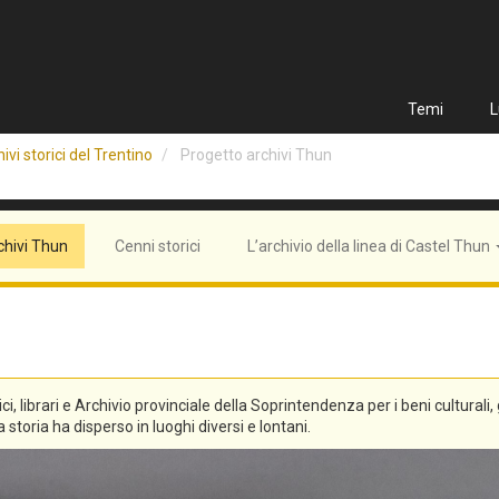
Temi
L
ivi storici del Trentino
Progetto archivi Thun
chivi Thun
Cenni storici
L’archivio della linea di Castel Thun
tici, librari e Archivio provinciale della Soprintendenza per i beni culturali
 storia ha disperso in luoghi diversi e lontani.