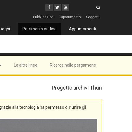
Cerca
Youtube
Facebook
Twitter
Cerca
Pubblicazioni
Dipartimento
Soggetti
uoghi
Patrimonio on-line
Appuntamenti
Le altre linee
Ricerca nelle pergamene
Progetto archivi Thun
, grazie alla tecnologia ha permesso di riunire gli