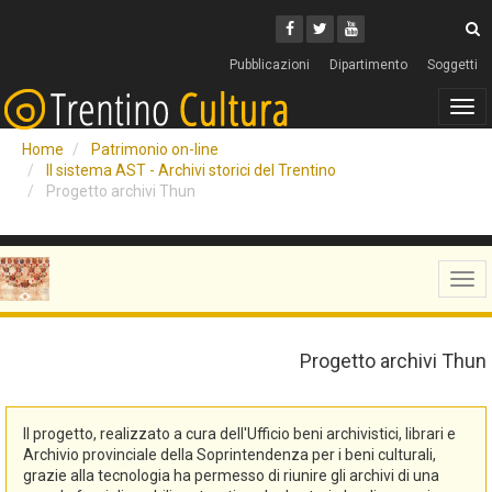
Cerca
Youtube
Facebook
Twitter
C
Pubblicazioni
Dipartimento
Soggetti
Tog
navi
Home
Patrimonio on-line
Il sistema AST - Archivi storici del Trentino
Progetto archivi Thun
Tog
navi
Progetto archivi Thun
Il progetto, realizzato a cura dell'Ufficio beni archivistici, librari e
Archivio provinciale della Soprintendenza per i beni culturali,
grazie alla tecnologia ha permesso di riunire gli archivi di una