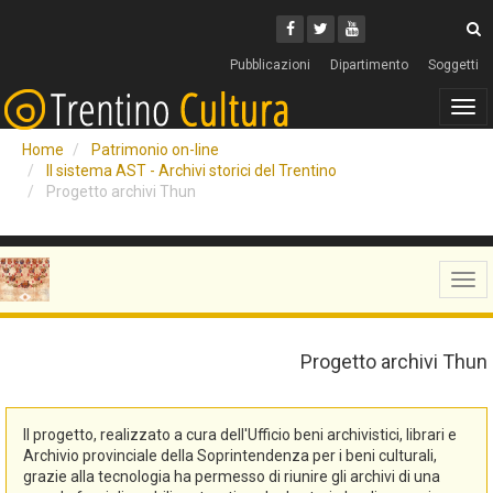
Cerca
Youtube
Facebook
Twitter
C
Pubblicazioni
Dipartimento
Soggetti
Tog
navi
Home
Patrimonio on-line
Il sistema AST - Archivi storici del Trentino
Progetto archivi Thun
Tog
navi
Progetto archivi Thun
Il progetto, realizzato a cura dell'Ufficio beni archivistici, librari e
Archivio provinciale della Soprintendenza per i beni culturali,
grazie alla tecnologia ha permesso di riunire gli archivi di una