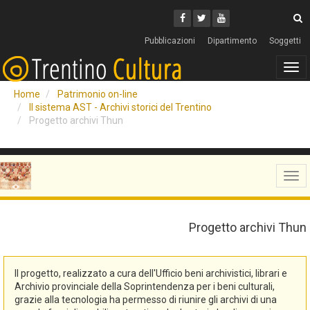
Cerca
Youtube
Facebook
Twitter
C
Pubblicazioni
Dipartimento
Soggetti
Tog
navi
Home
Patrimonio on-line
Il sistema AST - Archivi storici del Trentino
Progetto archivi Thun
Tog
navi
Progetto archivi Thun
Il progetto, realizzato a cura dell'Ufficio beni archivistici, librari e
Archivio provinciale della Soprintendenza per i beni culturali,
grazie alla tecnologia ha permesso di riunire gli archivi di una