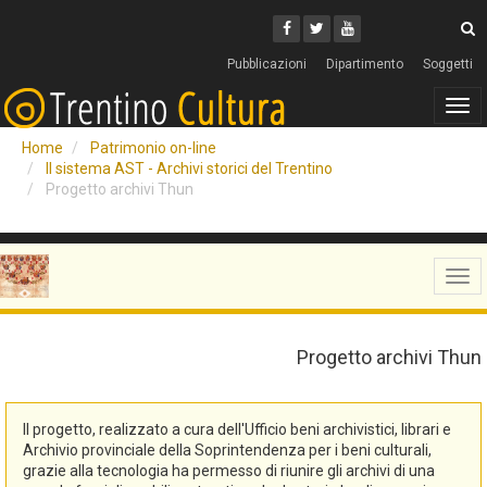
Cerca
Youtube
Facebook
Twitter
C
Pubblicazioni
Dipartimento
Soggetti
Tog
navi
Home
Patrimonio on-line
Il sistema AST - Archivi storici del Trentino
Progetto archivi Thun
Tog
navi
Progetto archivi Thun
Il progetto, realizzato a cura dell'Ufficio beni archivistici, librari e
Archivio provinciale della Soprintendenza per i beni culturali,
grazie alla tecnologia ha permesso di riunire gli archivi di una