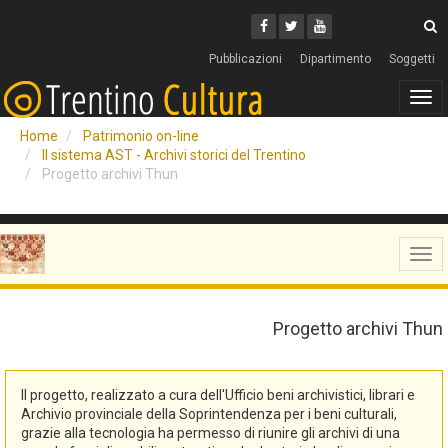
Cerca
Youtube
Facebook
Twitter
C
Pubblicazioni
Dipartimento
Soggetti
Tog
navi
Home
Patrimonio on-line
Il sistema AST - Archivi storici del Trentino
Progetto archivi Thun
Tog
navi
Progetto archivi Thun
Il progetto, realizzato a cura dell'Ufficio beni archivistici, librari e
Archivio provinciale della Soprintendenza per i beni culturali,
grazie alla tecnologia ha permesso di riunire gli archivi di una