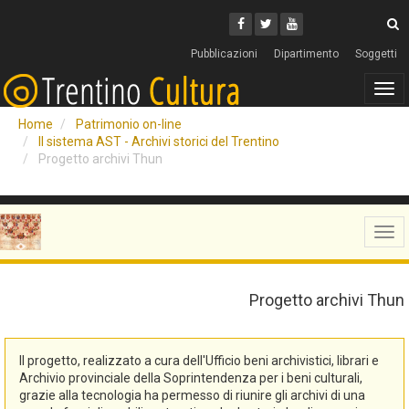
Cerca
Youtube
Facebook
Twitter
C
Pubblicazioni
Dipartimento
Soggetti
Tog
navi
Home
Patrimonio on-line
Il sistema AST - Archivi storici del Trentino
Progetto archivi Thun
Tog
navi
Progetto archivi Thun
Il progetto, realizzato a cura dell'Ufficio beni archivistici, librari e
Archivio provinciale della Soprintendenza per i beni culturali,
grazie alla tecnologia ha permesso di riunire gli archivi di una