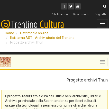
Cerca
Youtube
Facebook
Twitter
C
Pubblicazioni
Dipartimento
Soggetti
Tog
navi
Home
Patrimonio on-line
Il sistema AST - Archivi storici del Trentino
Progetto archivi Thun
Tog
navi
Progetto archivi Thun
Il progetto, realizzato a cura dell'Ufficio beni archivistici, librari e
Archivio provinciale della Soprintendenza per i beni culturali,
grazie alla tecnologia ha permesso di riunire gli archivi di una