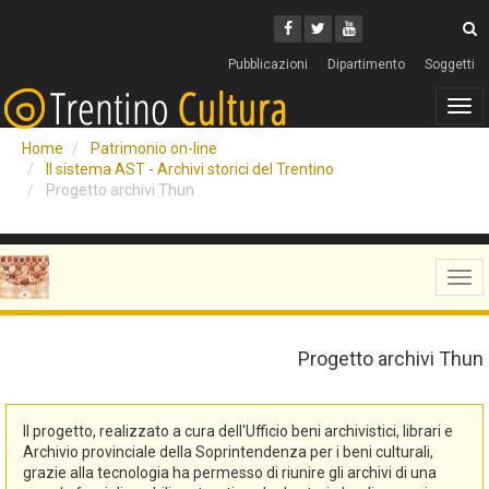
Cerca
Youtube
Facebook
Twitter
C
Pubblicazioni
Dipartimento
Soggetti
Tog
navi
Home
Patrimonio on-line
Il sistema AST - Archivi storici del Trentino
Progetto archivi Thun
Tog
navi
Progetto archivi Thun
Il progetto, realizzato a cura dell'Ufficio beni archivistici, librari e
Archivio provinciale della Soprintendenza per i beni culturali,
grazie alla tecnologia ha permesso di riunire gli archivi di una