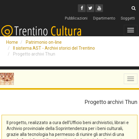
Cerca
Youtube
Facebook
Twitter
C
Pubblicazioni
Dipartimento
Soggetti
Tog
navi
Home
Patrimonio on-line
Il sistema AST - Archivi storici del Trentino
Progetto archivi Thun
Tog
navi
Progetto archivi Thun
Il progetto, realizzato a cura dell'Ufficio beni archivistici, librari e
Archivio provinciale della Soprintendenza per i beni culturali,
grazie alla tecnologia ha permesso di riunire gli archivi di una