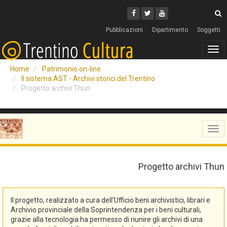
Cerca
Youtube
Facebook
Twitter
C
Pubblicazioni
Dipartimento
Soggetti
Tog
navi
Home
Patrimonio on-line
Il sistema AST - Archivi storici del Trentino
Progetto archivi Thun
Tog
navi
Progetto archivi Thun
Il progetto, realizzato a cura dell'Ufficio beni archivistici, librari e
Archivio provinciale della Soprintendenza per i beni culturali,
grazie alla tecnologia ha permesso di riunire gli archivi di una