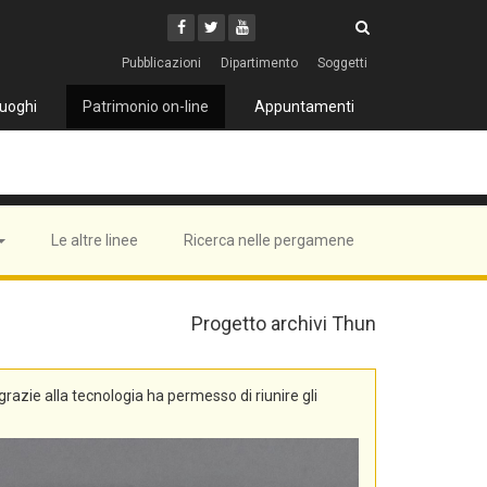
Cerca
Youtube
Facebook
Twitter
Cerca
Pubblicazioni
Dipartimento
Soggetti
uoghi
Patrimonio on-line
Appuntamenti
Le altre linee
Ricerca nelle pergamene
Progetto archivi Thun
, grazie alla tecnologia ha permesso di riunire gli