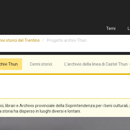
Temi
L
ivi storici del Trentino
Progetto archivi Thun
chivi Thun
Cenni storici
L’archivio della linea di Castel Thun
tici, librari e Archivio provinciale della Soprintendenza per i beni culturali
 storia ha disperso in luoghi diversi e lontani.