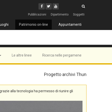
Cerca
Youtube
Facebook
Twitter
Cerca
Pubblicazioni
Dipartimento
Soggetti
uoghi
Patrimonio on-line
Appuntamenti
Le altre linee
Ricerca nelle pergamene
Progetto archivi Thun
, grazie alla tecnologia ha permesso di riunire gli