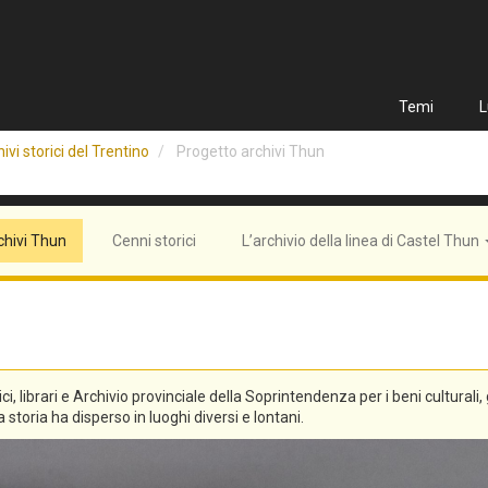
Temi
L
ivi storici del Trentino
Progetto archivi Thun
chivi Thun
Cenni storici
L’archivio della linea di Castel Thun
tici, librari e Archivio provinciale della Soprintendenza per i beni culturali
 storia ha disperso in luoghi diversi e lontani.