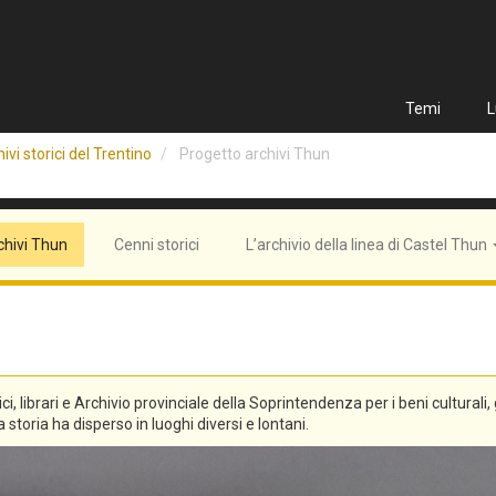
Temi
L
ivi storici del Trentino
Progetto archivi Thun
chivi Thun
Cenni storici
L’archivio della linea di Castel Thun
tici, librari e Archivio provinciale della Soprintendenza per i beni culturali
 storia ha disperso in luoghi diversi e lontani.