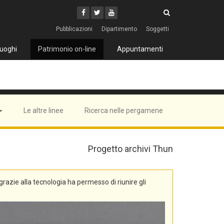
Cerca
Youtube
Facebook
Twitter
Cerca
Pubblicazioni
Dipartimento
Soggetti
uoghi
Patrimonio on-line
Appuntamenti
Le altre linee
Ricerca nelle pergamene
Progetto archivi Thun
, grazie alla tecnologia ha permesso di riunire gli