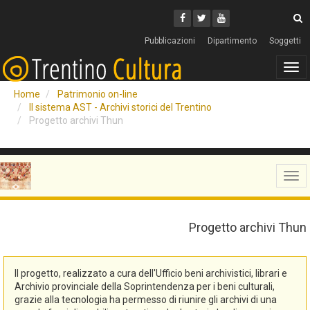
Cerca
Youtube
Facebook
Twitter
C
Pubblicazioni
Dipartimento
Soggetti
Tog
navi
Home
Patrimonio on-line
Il sistema AST - Archivi storici del Trentino
Progetto archivi Thun
Tog
navi
Progetto archivi Thun
Il progetto, realizzato a cura dell'Ufficio beni archivistici, librari e
Archivio provinciale della Soprintendenza per i beni culturali,
grazie alla tecnologia ha permesso di riunire gli archivi di una