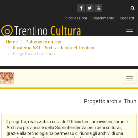
Cerca
Youtube
Facebook
Twitter
C
Pubblicazioni
Dipartimento
Soggetti
Tog
navi
Home
Patrimonio on-line
Il sistema AST - Archivi storici del Trentino
Progetto archivi Thun
Tog
navi
Progetto archivi Thun
Il progetto, realizzato a cura dell'Ufficio beni archivistici, librari e
Archivio provinciale della Soprintendenza per i beni culturali,
grazie alla tecnologia ha permesso di riunire gli archivi di una