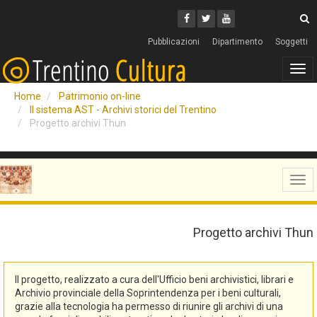
Cerca
Youtube
Facebook
Twitter
C
Pubblicazioni
Dipartimento
Soggetti
Tog
navi
Home
Patrimonio on-line
Il sistema AST - Archivi storici del Trentino
Progetto archivi Thun
Tog
navi
Progetto archivi Thun
Il progetto, realizzato a cura dell'Ufficio beni archivistici, librari e
Archivio provinciale della Soprintendenza per i beni culturali,
grazie alla tecnologia ha permesso di riunire gli archivi di una