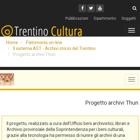
Cerca
Youtube
Facebook
Twitter
C
Pubblicazioni
Dipartimento
Soggetti
Tog
navi
Home
Patrimonio on-line
Il sistema AST - Archivi storici del Trentino
Progetto archivi Thun
Tog
navi
Progetto archivi Thun
Il progetto, realizzato a cura dell'Ufficio beni archivistici, librari e
Archivio provinciale della Soprintendenza per i beni culturali,
grazie alla tecnologia ha permesso di riunire gli archivi di una