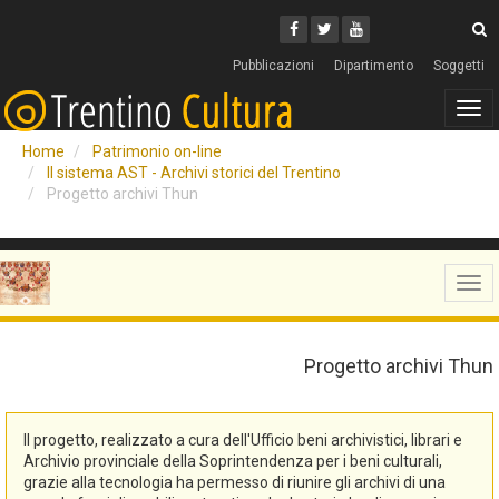
Cerca
Youtube
Facebook
Twitter
C
Pubblicazioni
Dipartimento
Soggetti
Tog
navi
Home
Patrimonio on-line
Il sistema AST - Archivi storici del Trentino
Progetto archivi Thun
Tog
navi
Progetto archivi Thun
Il progetto, realizzato a cura dell'Ufficio beni archivistici, librari e
Archivio provinciale della Soprintendenza per i beni culturali,
grazie alla tecnologia ha permesso di riunire gli archivi di una