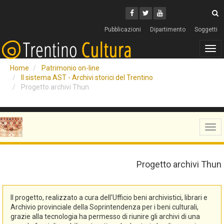
Cerca
Youtube
Facebook
Twitter
C
Pubblicazioni
Dipartimento
Soggetti
Tog
navi
Home
Patrimonio on-line
Il sistema AST - Archivi storici del Trentino
Progetto archivi Thun
Tog
navi
Progetto archivi Thun
Il progetto, realizzato a cura dell'Ufficio beni archivistici, librari e
Archivio provinciale della Soprintendenza per i beni culturali,
grazie alla tecnologia ha permesso di riunire gli archivi di una