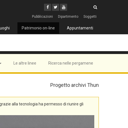
Cerca
Youtube
Facebook
Twitter
Cerca
Pubblicazioni
Dipartimento
Soggetti
uoghi
Patrimonio on-line
Appuntamenti
Le altre linee
Ricerca nelle pergamene
Progetto archivi Thun
, grazie alla tecnologia ha permesso di riunire gli