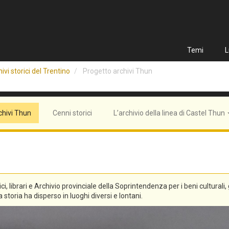
Temi
L
ivi storici del Trentino
Progetto archivi Thun
chivi Thun
Cenni storici
L’archivio della linea di Castel Thun
tici, librari e Archivio provinciale della Soprintendenza per i beni culturali
 storia ha disperso in luoghi diversi e lontani.