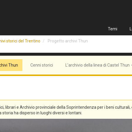
Temi
L
ivi storici del Trentino
Progetto archivi Thun
chivi Thun
Cenni storici
L’archivio della linea di Castel Thun
tici, librari e Archivio provinciale della Soprintendenza per i beni culturali
 storia ha disperso in luoghi diversi e lontani.