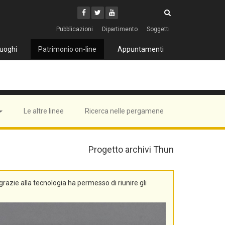
Cerca
Youtube
Facebook
Twitter
Cerca
Pubblicazioni
Dipartimento
Soggetti
uoghi
Patrimonio on-line
Appuntamenti
Le altre linee
Ricerca nelle pergamene
Progetto archivi Thun
, grazie alla tecnologia ha permesso di riunire gli