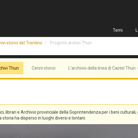
Temi
L
ivi storici del Trentino
Progetto archivi Thun
chivi Thun
Cenni storici
L’archivio della linea di Castel Thun
tici, librari e Archivio provinciale della Soprintendenza per i beni culturali
 storia ha disperso in luoghi diversi e lontani.