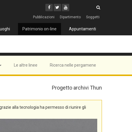
Cerca
Youtube
Facebook
Twitter
Cerca
Pubblicazioni
Dipartimento
Soggetti
uoghi
Patrimonio on-line
Appuntamenti
Le altre linee
Ricerca nelle pergamene
Progetto archivi Thun
, grazie alla tecnologia ha permesso di riunire gli