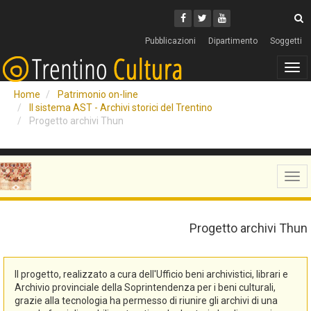
Cerca
Youtube
Facebook
Twitter
C
Pubblicazioni
Dipartimento
Soggetti
Tog
navi
Home
Patrimonio on-line
Il sistema AST - Archivi storici del Trentino
Progetto archivi Thun
Tog
navi
Progetto archivi Thun
Il progetto, realizzato a cura dell'Ufficio beni archivistici, librari e
Archivio provinciale della Soprintendenza per i beni culturali,
grazie alla tecnologia ha permesso di riunire gli archivi di una