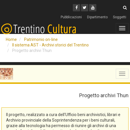
Cerca
Youtube
Facebook
Twitter
C
Pubblicazioni
Dipartimento
Soggetti
Tog
navi
Home
Patrimonio on-line
Il sistema AST - Archivi storici del Trentino
Progetto archivi Thun
Tog
navi
Progetto archivi Thun
Il progetto, realizzato a cura dell'Ufficio beni archivistici, librari e
Archivio provinciale della Soprintendenza per i beni culturali,
grazie alla tecnologia ha permesso di riunire gli archivi di una