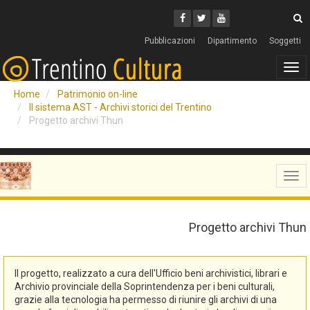
Cerca
Youtube
Facebook
Twitter
C
Pubblicazioni
Dipartimento
Soggetti
Tog
navi
Home
Patrimonio on-line
Il sistema AST - Archivi storici del Trentino
Progetto archivi Thun
Tog
navi
Progetto archivi Thun
Il progetto, realizzato a cura dell'Ufficio beni archivistici, librari e
Archivio provinciale della Soprintendenza per i beni culturali,
grazie alla tecnologia ha permesso di riunire gli archivi di una