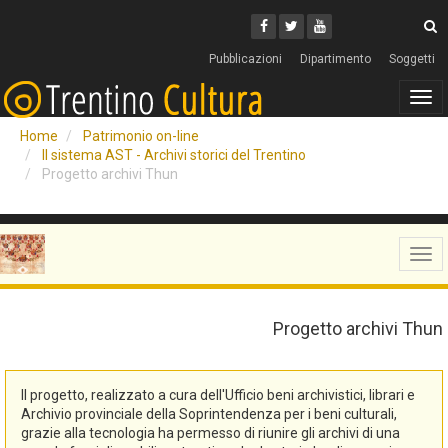
Cerca
Youtube
Facebook
Twitter
C
Pubblicazioni
Dipartimento
Soggetti
Tog
navi
Home
Patrimonio on-line
Il sistema AST - Archivi storici del Trentino
Progetto archivi Thun
Tog
navi
Progetto archivi Thun
Il progetto, realizzato a cura dell'Ufficio beni archivistici, librari e
Archivio provinciale della Soprintendenza per i beni culturali,
grazie alla tecnologia ha permesso di riunire gli archivi di una