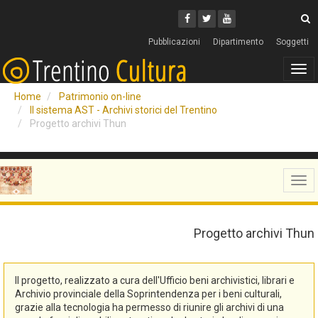
Cerca
Youtube
Facebook
Twitter
C
Pubblicazioni
Dipartimento
Soggetti
Tog
navi
Home
Patrimonio on-line
Il sistema AST - Archivi storici del Trentino
Progetto archivi Thun
Tog
navi
Progetto archivi Thun
Il progetto, realizzato a cura dell'Ufficio beni archivistici, librari e
Archivio provinciale della Soprintendenza per i beni culturali,
grazie alla tecnologia ha permesso di riunire gli archivi di una