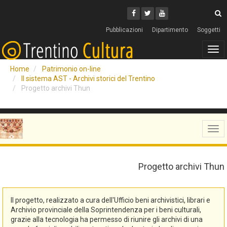
Cerca
Youtube
Facebook
Twitter
C
Pubblicazioni
Dipartimento
Soggetti
Tog
navi
Home
Patrimonio on-line
Il sistema AST - Archivi storici del Trentino
Progetto archivi Thun
Tog
navi
Progetto archivi Thun
Il progetto, realizzato a cura dell'Ufficio beni archivistici, librari e
Archivio provinciale della Soprintendenza per i beni culturali,
grazie alla tecnologia ha permesso di riunire gli archivi di una