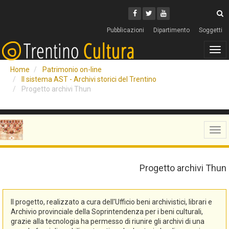
Cerca
Youtube
Facebook
Twitter
C
Pubblicazioni
Dipartimento
Soggetti
Tog
navi
Home
Patrimonio on-line
Il sistema AST - Archivi storici del Trentino
Progetto archivi Thun
Tog
navi
Progetto archivi Thun
Il progetto, realizzato a cura dell'Ufficio beni archivistici, librari e
Archivio provinciale della Soprintendenza per i beni culturali,
grazie alla tecnologia ha permesso di riunire gli archivi di una