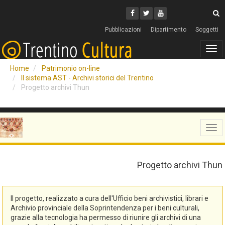
Cerca
Youtube
Facebook
Twitter
C
Pubblicazioni
Dipartimento
Soggetti
Tog
navi
Home
Patrimonio on-line
Il sistema AST - Archivi storici del Trentino
Progetto archivi Thun
Tog
navi
Progetto archivi Thun
Il progetto, realizzato a cura dell'Ufficio beni archivistici, librari e
Archivio provinciale della Soprintendenza per i beni culturali,
grazie alla tecnologia ha permesso di riunire gli archivi di una