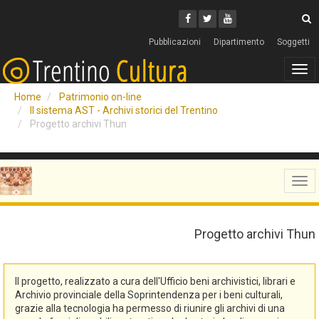
Cerca
Youtube
Facebook
Twitter
C
Pubblicazioni
Dipartimento
Soggetti
Tog
navi
Home
Patrimonio on-line
Il sistema AST - Archivi storici del Trentino
Progetto archivi Thun
Tog
navi
Progetto archivi Thun
Il progetto, realizzato a cura dell'Ufficio beni archivistici, librari e
Archivio provinciale della Soprintendenza per i beni culturali,
grazie alla tecnologia ha permesso di riunire gli archivi di una