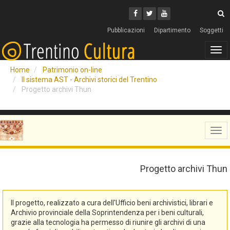
Cerca
Youtube
Facebook
Twitter
C
Pubblicazioni
Dipartimento
Soggetti
Tog
navi
Home
Patrimonio on-line
Il sistema AST - Archivi storici del Trentino
Progetto archivi Thun
Tog
navi
Progetto archivi Thun
Il progetto, realizzato a cura dell'Ufficio beni archivistici, librari e
Archivio provinciale della Soprintendenza per i beni culturali,
grazie alla tecnologia ha permesso di riunire gli archivi di una