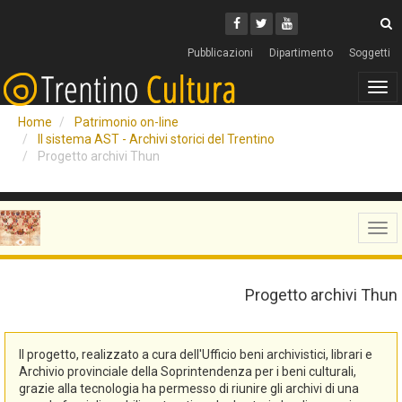
Cerca
Youtube
Facebook
Twitter
C
Pubblicazioni
Dipartimento
Soggetti
Tog
navi
Home
Patrimonio on-line
Il sistema AST - Archivi storici del Trentino
Progetto archivi Thun
Tog
navi
Progetto archivi Thun
Il progetto, realizzato a cura dell'Ufficio beni archivistici, librari e
Archivio provinciale della Soprintendenza per i beni culturali,
grazie alla tecnologia ha permesso di riunire gli archivi di una