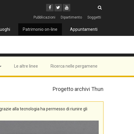
Cerca
Youtube
Facebook
Twitter
Cerca
Pubblicazioni
Dipartimento
Soggetti
uoghi
Patrimonio on-line
Appuntamenti
Le altre linee
Ricerca nelle pergamene
Progetto archivi Thun
, grazie alla tecnologia ha permesso di riunire gli