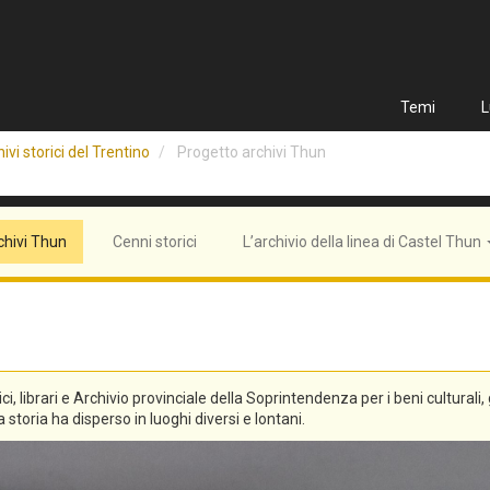
Temi
L
ivi storici del Trentino
Progetto archivi Thun
chivi Thun
Cenni storici
L’archivio della linea di Castel Thun
tici, librari e Archivio provinciale della Soprintendenza per i beni culturali
 storia ha disperso in luoghi diversi e lontani.