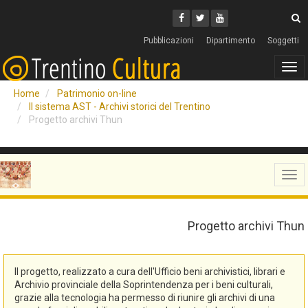
Cerca
Youtube
Facebook
Twitter
C
Pubblicazioni
Dipartimento
Soggetti
Tog
navi
Home
Patrimonio on-line
Il sistema AST - Archivi storici del Trentino
Progetto archivi Thun
Tog
navi
Progetto archivi Thun
Il progetto, realizzato a cura dell'Ufficio beni archivistici, librari e
Archivio provinciale della Soprintendenza per i beni culturali,
grazie alla tecnologia ha permesso di riunire gli archivi di una