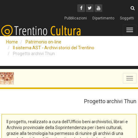
Cerca
Youtube
Facebook
Twitter
C
Pubblicazioni
Dipartimento
Soggetti
Tog
navi
Home
Patrimonio on-line
Il sistema AST - Archivi storici del Trentino
Progetto archivi Thun
Tog
navi
Progetto archivi Thun
Il progetto, realizzato a cura dell'Ufficio beni archivistici, librari e
Archivio provinciale della Soprintendenza per i beni culturali,
grazie alla tecnologia ha permesso di riunire gli archivi di una