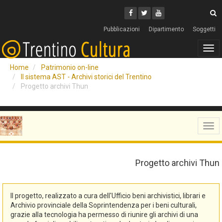
Cerca
Youtube
Facebook
Twitter
C
Pubblicazioni
Dipartimento
Soggetti
Tog
navi
Home
Patrimonio on-line
Il sistema AST - Archivi storici del Trentino
Progetto archivi Thun
Tog
navi
Progetto archivi Thun
Il progetto, realizzato a cura dell'Ufficio beni archivistici, librari e
Archivio provinciale della Soprintendenza per i beni culturali,
grazie alla tecnologia ha permesso di riunire gli archivi di una