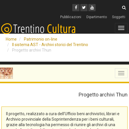
Cerca
Youtube
Facebook
Twitter
C
Pubblicazioni
Dipartimento
Soggetti
Tog
navi
Home
Patrimonio on-line
Il sistema AST - Archivi storici del Trentino
Progetto archivi Thun
Tog
navi
Progetto archivi Thun
Il progetto, realizzato a cura dell'Ufficio beni archivistici, librari e
Archivio provinciale della Soprintendenza per i beni culturali,
grazie alla tecnologia ha permesso di riunire gli archivi di una