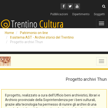
Cerca
Youtube
Facebook
Twitter
C
Pubblicazioni
Dipartimento
Soggetti
Tog
navi
Home
Patrimonio on-line
Il sistema AST - Archivi storici del Trentino
Progetto archivi Thun
Tog
navi
Progetto archivi Thun
Il progetto, realizzato a cura dell'Ufficio beni archivistici, librari e
Archivio provinciale della Soprintendenza per i beni culturali,
grazie alla tecnologia ha permesso di riunire gli archivi di una