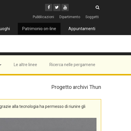
Cerca
Youtube
Facebook
Twitter
Cerca
Pubblicazioni
Dipartimento
Soggetti
uoghi
Patrimonio on-line
Appuntamenti
Le altre linee
Ricerca nelle pergamene
Progetto archivi Thun
, grazie alla tecnologia ha permesso di riunire gli