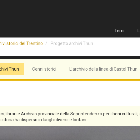
Temi
L
ivi storici del Trentino
Progetto archivi Thun
chivi Thun
Cenni storici
L’archivio della linea di Castel Thun
tici, librari e Archivio provinciale della Soprintendenza per i beni culturali
 storia ha disperso in luoghi diversi e lontani.